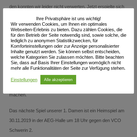
den konnten wir leider nicht verwerten. Jetzt erspielte sich
Warnemünde den nächsten Satzball 27:28, den wir noch
Ihre Privatsphäre ist uns wichtig!
Wir verwenden Cookies, um Ihnen ein optimales
einmal abwehren konnten 28:28, aber dann hatten wir leider
Webseiten-Erlebnis zu bieten. Dazu zählen Cookies, die
für den Betrieb der Seite notwendig sind, sowie solche, die
das nachsehen 28:30. Schade, der Satz hätte auch anders
lediglich zu anonymen Statistikzwecken, für
enden können. Auf ging es in den dritten Satz, der auch
Komforteinstellungen oder zur Anzeige personalisierter
Inhalte genutzt werden. Sie können selbst entscheiden,
sehr ausgeglichen war bis zum Stand von 22:22. Leider
welche Kategorien Sie zulassen möchten. Bitte beachten
Sie, dass auf Basis Ihrer Einstellungen womöglich nicht
klappte dann zum Ende hin nichts mehr und auch dieser
mehr alle Funktionalitäten der Seite zur Verfügung stehen.
Satz ging verloren 22:25. Schade, leider nichts gewonnen.
Einstellungen
Alle akzeptieren
Nun heißt es Kopf hoch und es beim nächsten Mal besser
machen.
Das nächste Spiel unserer 1. Damen ist ein Heimspiel am
30.11.2019 in der AEG-Halle um 18 Uhr gegen den VCO
Schwerin 2.