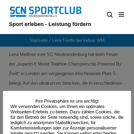
Zum
Inhalt
springen
Sport erleben - Leistung fördern
Startseite
Lena Fünfte bei Indoor WM
Lena Meißner vom SC Neubrandenburg hat beim Finale
der „supertri E World Triathlon Championchip Powered By
Zwift“ in London am vergangenen Wochenende Platz 5
belegt. Auf den ultrakurzen Strecken, die in verschiedenen
Reihenfolgen im Schwimmbecken, sowie einem
Ihre Privatsphäre ist uns wichtig!
Rollentrainer und auf dem Laufband mittels Zwift zu
Wir verwenden Cookies, um Ihnen ein optimales
absolvieren waren, gewann die Britin Beth Potter. Wer noch
Webseiten-Erlebnis zu bieten. Dazu zählen Cookies, die
für den Betrieb der Seite notwendig sind, sowie solche, die
einmal in den Livestream schauen möchte, findet ihn auf
lediglich zu anonymen Statistikzwecken, für
Komforteinstellungen oder zur Anzeige personalisierter
YouTube
.
Inhalte genutzt werden. Sie können selbst entscheiden,