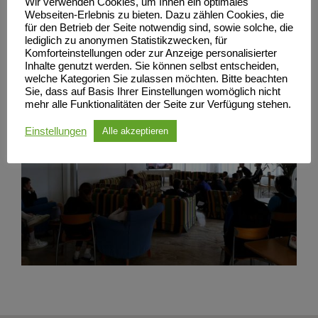
Wir verwenden Cookies, um Ihnen ein optimales
Die zur Zeit in Italien weilenden Nachwuchstriathleten
Webseiten-Erlebnis zu bieten. Dazu zählen Cookies, die
für den Betrieb der Seite notwendig sind, sowie solche, die
nutzen eine trainingsfreie Zeit, um mit Lena mitzufiebern.
lediglich zu anonymen Statistikzwecken, für
Komforteinstellungen oder zur Anzeige personalisierter
Inhalte genutzt werden. Sie können selbst entscheiden,
welche Kategorien Sie zulassen möchten. Bitte beachten
Sie, dass auf Basis Ihrer Einstellungen womöglich nicht
mehr alle Funktionalitäten der Seite zur Verfügung stehen.
Einstellungen
Alle akzeptieren