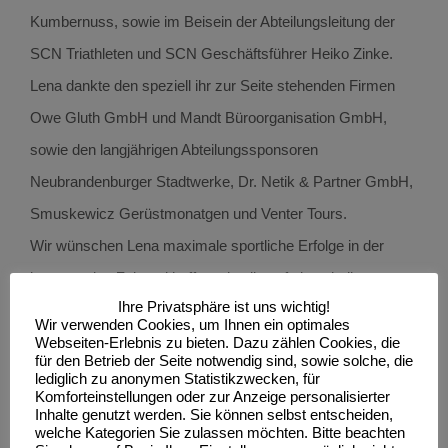
Kumbernuss, sowie im Beisein der Abteilungsleitung der
SCN Triathleten und SCN Geschäftsführer Heiko Zinke.
Lena dankte den speziell ihr zur Seite stehenden Firmen
Owe Gluth GmbH und Mandt Büroorganisation GmbH,
sowie den langjährigen Abteilungssponsoren
Neubrandenburger Stadtwerke, Dr. Netik & Partner GmbH,
Smuskewicz Gerüstmonatgen und Venter Tours.
Wir wünschen Lena maximale sportliche Erfolge in der
kommenden Zeit und hoffen wie alle auf einen halbwegs
Ihre Privatsphäre ist uns wichtig!
geregelten Wettkampfbetrieb in 2021.
Wir verwenden Cookies, um Ihnen ein optimales
Die üblicherweise im Rahmen des Sponsorentreffens
Webseiten-Erlebnis zu bieten. Dazu zählen Cookies, die
für den Betrieb der Seite notwendig sind, sowie solche, die
abgehaltene feierliche Berufung des „neu.sw
lediglich zu anonymen Statistikzwecken, für
Komforteinstellungen oder zur Anzeige personalisierter
Triathlonteams“ wird zu einem späteren, organisatorisch
Inhalte genutzt werden. Sie können selbst entscheiden,
welche Kategorien Sie zulassen möchten. Bitte beachten
günstigerem Zeitpunkt nachgeholt.