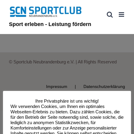
Zum
Inhalt
springen
Sport erleben - Leistung fördern
© Sportclub Neubrandenburg e.V. | All Rights Reserved
Impressum
Datenschutzerklärung
Ihre Privatsphäre ist uns wichtig!
Wir verwenden Cookies, um Ihnen ein optimales
Webseiten-Erlebnis zu bieten. Dazu zählen Cookies, die
für den Betrieb der Seite notwendig sind, sowie solche, die
lediglich zu anonymen Statistikzwecken, für
Komforteinstellungen oder zur Anzeige personalisierter
Inhalte genutzt werden. Sie können selbst entscheiden,