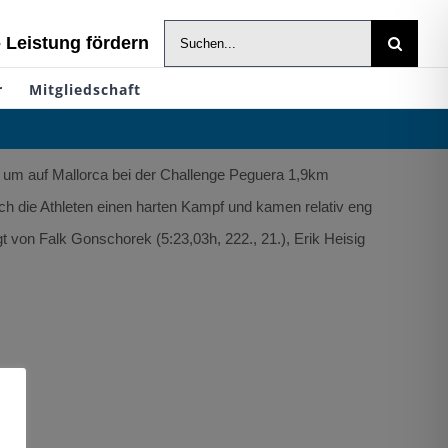
Suche
- Leistung fördern
nach:
r
Mitgliedschaft
 um auf Mallorca bei der Challenge Peguera 1,9km
h die Athleten einen harten Kampf und kamen relativ eng
t von Falk Gonschorek (5:23,03h, 222., 21.), Erik Heisig