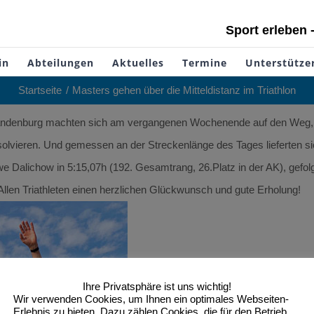
Sport erleben 
in
Abteilungen
Aktuelles
Termine
Unterstütze
Startseite
Masters gehen über die Mitteldistanz im Triathlon
ubrandenburg machten sich am vergangenen Wochenende auf den Weg,
vieren. Und gemessen an der Streckenlänge des Tages lieferten sic
e Dalichow in 5:15,07h (192. Gesamtrang, 26.Platz in der AK), gefolg
 Allen Triathleten einen herzlichen Glückwunsch und gute Erholung!
Ihre Privatsphäre ist uns wichtig!
Wir verwenden Cookies, um Ihnen ein optimales Webseiten-
Erlebnis zu bieten. Dazu zählen Cookies, die für den Betrieb