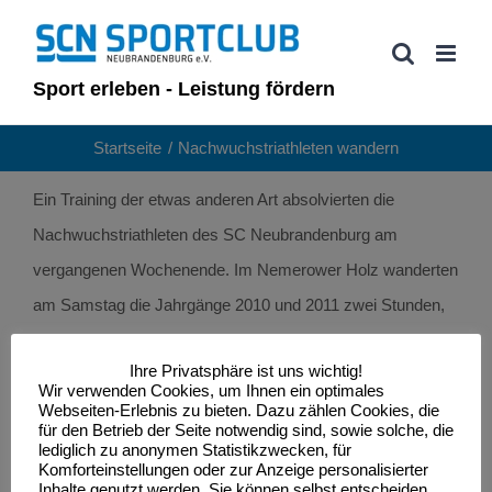
Zum
Inhalt
springen
Sport erleben - Leistung fördern
Startseite
Nachwuchstriathleten wandern
Ein Training der etwas anderen Art absolvierten die
Nachwuchstriathleten des SC Neubrandenburg am
vergangenen Wochenende. Im Nemerower Holz wanderten
am Samstag die Jahrgänge 2010 und 2011 zwei Stunden,
am Sonntag die Jahrgänge 2008 und 2009 drei Stunden.
Ihre Privatsphäre ist uns wichtig!
Und obwohl das gesamte Wochenende als verregnet in
Wir verwenden Cookies, um Ihnen ein optimales
Erinnerung ist, blieben bis auf die Schuhe alle Kinder
Webseiten-Erlebnis zu bieten. Dazu zählen Cookies, die
für den Betrieb der Seite notwendig sind, sowie solche, die
trocken, weil genau in den Wanderzeiten der Himmel ein
lediglich zu anonymen Statistikzwecken, für
Komforteinstellungen oder zur Anzeige personalisierter
Einsehen hatte und die Schleusen schloß. Die Bilder der
Inhalte genutzt werden. Sie können selbst entscheiden,