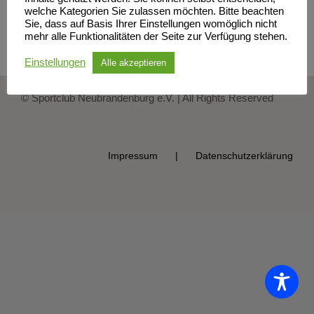
welche Kategorien Sie zulassen möchten. Bitte beachten
Wanderungen findet ihr in der Galerie der Triathleten.
Sie, dass auf Basis Ihrer Einstellungen womöglich nicht
mehr alle Funktionalitäten der Seite zur Verfügung stehen.
Einstellungen
Alle akzeptieren
© Sportclub Neubrandenburg e.V. | All Rights Reserved
Impressum
Datenschutzerklärung