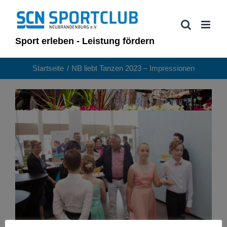
Zum
Inhalt
springen
Sport erleben - Leistung fördern
Startseite
NB liebt Tanzen 2023 – Impressionen