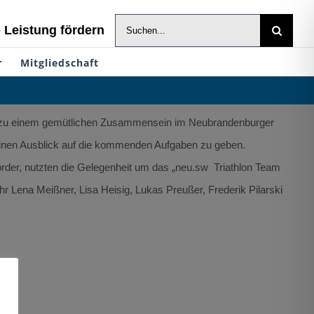
Suche
- Leistung fördern
nach:
r
Mitgliedschaft
ng zu einem gemütlichen Zusammensein im Neubrandenburger
 einen Ausblick auf die kommenden Aufgaben zu geben.
rder, nutzten die Gelegenheit um das „neu.sw Triathlon Team
r Lena Meißner, Lisa Heisig, Lukas Preußer, Frederik Pilarski