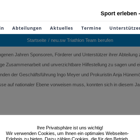
Sport erleben 
in
Abteilungen
Aktuelles
Termine
Unterstütze
Startseite
neu.sw Triathlon Team berufen
angenen Jahren Sponsoren, Förderer und Unterstützer ihrer Abteilu
herige Zusammenarbeit und unverzichtbare Hilfestellung zu sagen und
enden der Geschäftsführung Ingo Meyer und Prokuristin Anja Hünemö
se auf nationaler Ebene vorweisen muss, konnten sich in diesem Jah
Ihre Privatsphäre ist uns wichtig!
Wir verwenden Cookies, um Ihnen ein optimales Webseiten-
Erlebnis zu bieten. Dazu zählen Cookies, die für den Betrieb