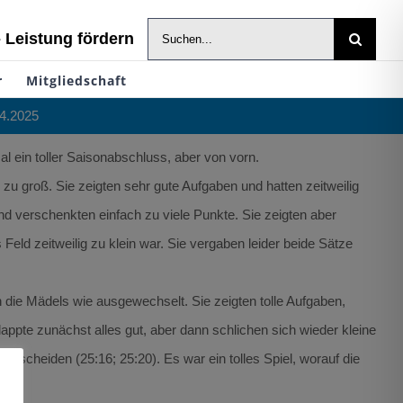
Suche
- Leistung fördern
nach:
r
Mitgliedschaft
04.2025
l ein toller Saisonabschluss, aber von vorn.
zu groß. Sie zeigten sehr gute Aufgaben und hatten zeitweilig
nd verschenkten einfach zu viele Punkte. Sie zeigten aber
Feld zeitweilig zu klein war. Sie vergaben leider beide Sätze
 die Mädels wie ausgewechselt. Sie zeigten tolle Aufgaben,
pte zunächst alles gut, aber dann schlichen sich wieder kleine
ntscheiden (25:16; 25:20). Es war ein tolles Spiel, worauf die