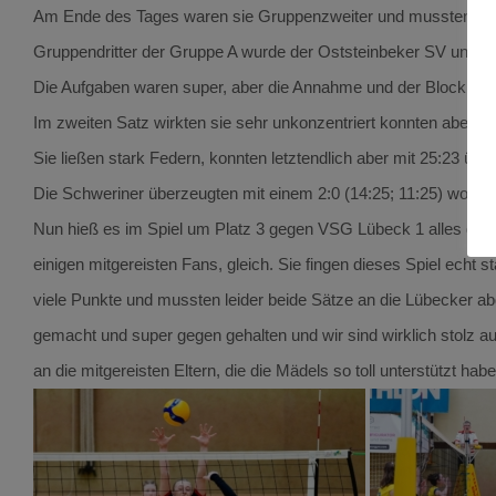
Am Ende des Tages waren sie Gruppenzweiter und mussten im Kr
Gruppendritter der Gruppe A wurde der Oststeinbeker SV und somi
Die Aufgaben waren super, aber die Annahme und der Block schi
Im zweiten Satz wirkten sie sehr unkonzentriert konnten aber a
Sie ließen stark Federn, konnten letztendlich aber mit 25:23 ü
Die Schweriner überzeugten mit einem 2:0 (14:25; 11:25) wobei 
Nun hieß es im Spiel um Platz 3 gegen VSG Lübeck 1 alles gebe
einigen mitgereisten Fans, gleich. Sie fingen dieses Spiel echt
viele Punkte und mussten leider beide Sätze an die Lübecker abge
gemacht und super gegen gehalten und wir sind wirklich stolz a
an die mitgereisten Eltern, die die Mädels so toll unterstützt habe