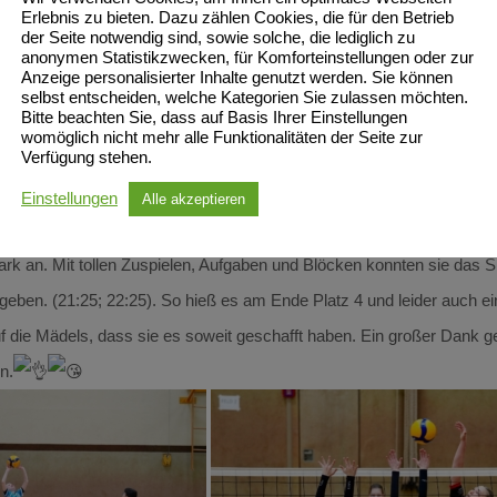
euzvergleich am nächsten Tag gegen den Gruppendritten der Gruppe 
Erlebnis zu bieten. Dazu zählen Cookies, die für den Betrieb
der Seite notwendig sind, sowie solche, die lediglich zu
t ihr erster Gegner an diesem zweiten Tag. Sie hatten einen sehr gut
anonymen Statistikzwecken, für Komforteinstellungen oder zur
Anzeige personalisierter Inhalte genutzt werden. Sie können
enen noch ausbaufähig. Der Angriff war jedoch das was die Gegner üb
selbst entscheiden, welche Kategorien Sie zulassen möchten.
Bitte beachten Sie, dass auf Basis Ihrer Einstellungen
uch hier wieder mit guten Aufgaben überzeugen. Sie machten es sich 
womöglich nicht mehr alle Funktionalitäten der Seite zur
Verfügung stehen.
berzeugen und in das Halbfinale gegen den Schweriner SC einziehen.
die Mädels aber zeitweise gut mithalten konnten und einen tollen Bl
Einstellungen
Alle akzeptieren
n. Sie zeigten noch einmal alles und die Stimmung im Fanblock war 
 stark an. Mit tollen Zuspielen, Aufgaben und Blöcken konnten sie das
ben. (21:25; 22:25). So hieß es am Ende Platz 4 und leider auch eini
uf die Mädels, dass sie es soweit geschafft haben. Ein großer Dank g
n.