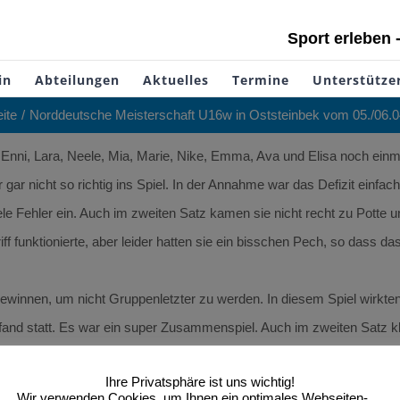
Sport erleben 
in
Abteilungen
Aktuelles
Termine
Unterstütze
eite
Norddeutsche Meisterschaft U16w in Oststeinbek vom 05./06.
 Enni, Lara, Neele, Mia, Marie, Nike, Emma, Ava und Elisa noch einma
r nicht so richtig ins Spiel. In der Annahme war das Defizit einfach 
ele Fehler ein. Auch im zweiten Satz kamen sie nicht recht zu Potte u
 funktionierte, aber leider hatten sie ein bisschen Pech, so dass das 
winnen, um nicht Gruppenletzter zu werden. In diesem Spiel wirkten
nd statt. Es war ein super Zusammenspiel. Auch im zweiten Satz klap
 und schöne Rettungsaktionen konnten sie aber beide Sätze für sich e
Ihre Privatsphäre ist uns wichtig!
Wir verwenden Cookies, um Ihnen ein optimales Webseiten-