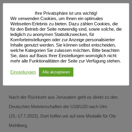
Am Ende reichte es für 52,11 Meter und Platz 15 im großen
Ihre Privatsphäre ist uns wichtig!
Teilnehmerfeld der Diskuswerfer. Trainerin Franka Dietzsch
Wir verwenden Cookies, um Ihnen ein optimales
Webseiten-Erlebnis zu bieten. Dazu zählen Cookies, die
haderte noch etwas mit dem Ergebnis. „Wir sind glücklich
für den Betrieb der Seite notwendig sind, sowie solche, die
über die Nominierung, damit haben wir unser Saisonziel
lediglich zu anonymen Statistikzwecken, für
Komforteinstellungen oder zur Anzeige personalisierter
erfüllt. In den letzten Wochen fehlte dann leider die erhoffte
Inhalte genutzt werden. Sie können selbst entscheiden,
welche Kategorien Sie zulassen möchten. Bitte beachten
Steigerung. Nach der frühen Normerfüllung mit 56,42 Meter
Sie, dass auf Basis Ihrer Einstellungen womöglich nicht
mehr alle Funktionalitäten der Seite zur Verfügung stehen.
sollte sicher noch mehr möglich sein. Ole sollte nun die
Einstellungen
Europameisterschaften genießen, Eindrücke sammeln und
Alle akzeptieren
Motivation für das neue Jahr mitnehmen.“
Nach der Rückkehr aus Jerusalem geht es direkt zu den
Deutschen Meisterschaften der U18/U20 nach Ulm
(15.-17.7.2022). Dort hoffen wir auf eine Medaille für Ole
Mehlberg.