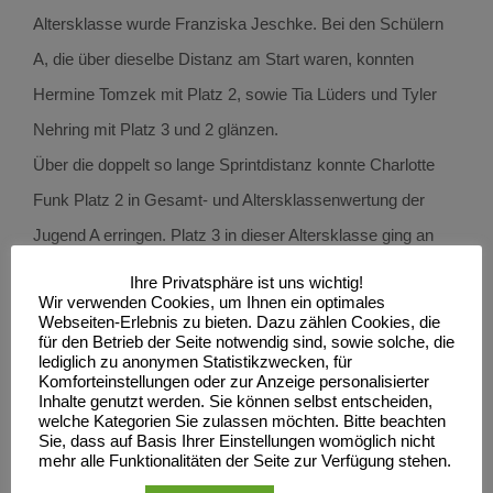
Altersklasse wurde Franziska Jeschke. Bei den Schülern
A, die über dieselbe Distanz am Start waren, konnten
Hermine Tomzek mit Platz 2, sowie Tia Lüders und Tyler
Nehring mit Platz 3 und 2 glänzen.
Über die doppelt so lange Sprintdistanz konnte Charlotte
Funk Platz 2 in Gesamt- und Altersklassenwertung der
Jugend A erringen. Platz 3 in dieser Altersklasse ging an
Emilia Dimmer. Bei den Juniorinnen belegten Natascha
Ihre Privatsphäre ist uns wichtig!
Wir verwenden Cookies, um Ihnen ein optimales
Duske und Lea Klinkenberg die Plätze 2 und 3.
Webseiten-Erlebnis zu bieten. Dazu zählen Cookies, die
Nach dem Wettkampf, der von Landestrainer Frank
für den Betrieb der Seite notwendig sind, sowie solche, die
lediglich zu anonymen Statistikzwecken, für
Heimerdinger als letzte Qualifikationsmöglichkeit für die
Komforteinstellungen oder zur Anzeige personalisierter
Inhalte genutzt werden. Sie können selbst entscheiden,
TVMV Auswahl für die Deutschen
welche Kategorien Sie zulassen möchten. Bitte beachten
Sie, dass auf Basis Ihrer Einstellungen womöglich nicht
Nachwuchsmeisterschaften in Schongau ausgeschrieben
mehr alle Funktionalitäten der Seite zur Verfügung stehen.
wurde, wurde von den Trainern und Leistungssportwart Dirk