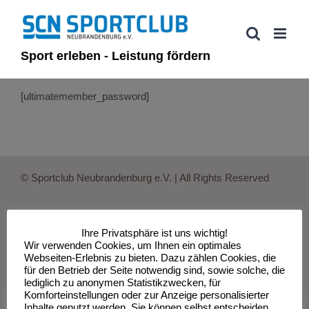
Zum
Inhalt
springen
Sport erleben - Leistung fördern
[ultimatemember_password]
© Sportclub Neubrandenburg e.V. | All Rights Reserved
Ihre Privatsphäre ist uns wichtig!
Impressum
Datenschutzerklärung
Wir verwenden Cookies, um Ihnen ein optimales
Webseiten-Erlebnis zu bieten. Dazu zählen Cookies, die
für den Betrieb der Seite notwendig sind, sowie solche, die
lediglich zu anonymen Statistikzwecken, für
Komforteinstellungen oder zur Anzeige personalisierter
Inhalte genutzt werden. Sie können selbst entscheiden,