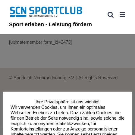
Zum
Inhalt
springen
Sport erleben - Leistung fördern
[ultimatemember form_id=2473]
© Sportclub Neubrandenburg e.V. | All Rights Reserved
Ihre Privatsphäre ist uns wichtig!
Impressum
Datenschutzerklärung
Wir verwenden Cookies, um Ihnen ein optimales
Webseiten-Erlebnis zu bieten. Dazu zählen Cookies, die
für den Betrieb der Seite notwendig sind, sowie solche, die
lediglich zu anonymen Statistikzwecken, für
Komforteinstellungen oder zur Anzeige personalisierter
Inhalte genutzt werden. Sie können selbst entscheiden,