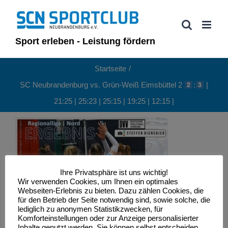
Zum
Inhalt
springen
Sport erleben - Leistung fördern
Startseite
SC Neubrandenburg vs. Grün-Weiß Eimsbüttel 2
:
|
21:25 | 25:23 | 25:15 | 19:25 | 12:15 |
Ihre Privatsphäre ist uns wichtig!
Wir verwenden Cookies, um Ihnen ein optimales
Webseiten-Erlebnis zu bieten. Dazu zählen Cookies, die
für den Betrieb der Seite notwendig sind, sowie solche, die
lediglich zu anonymen Statistikzwecken, für
Komforteinstellungen oder zur Anzeige personalisierter
Inhalte genutzt werden. Sie können selbst entscheiden,