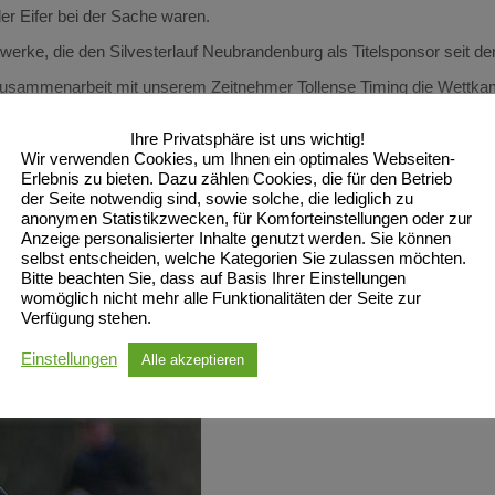
er Eifer bei der Sache waren.
erke, die den Silvesterlauf Neubrandenburg als Titelsponsor seit d
n Zusammenarbeit mit unserem Zeitnehmer Tollense Timing die Wettka
er bei der Organisation des neu.sw Silvesterlaufs. Und natürlich ei
Ihre Privatsphäre ist uns wichtig!
Wir verwenden Cookies, um Ihnen ein optimales Webseiten-
Erlebnis zu bieten. Dazu zählen Cookies, die für den Betrieb
wieder, wenn ein kleines Jubiläum ruft…der 15. neu.sw Silvesterlauf
der Seite notwendig sind, sowie solche, die lediglich zu
anonymen Statistikzwecken, für Komforteinstellungen oder zur
Anzeige personalisierter Inhalte genutzt werden. Sie können
selbst entscheiden, welche Kategorien Sie zulassen möchten.
Bitte beachten Sie, dass auf Basis Ihrer Einstellungen
womöglich nicht mehr alle Funktionalitäten der Seite zur
Verfügung stehen.
Einstellungen
Alle akzeptieren