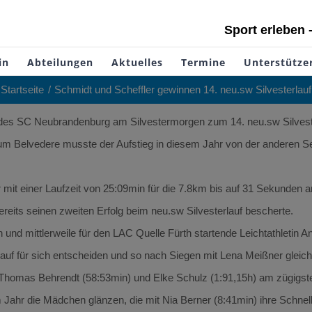
Sport erleben 
in
Abteilungen
Aktuelles
Termine
Unterstütze
Startseite
Schmidt und Scheffler gewinnen 14. neu.sw Silvesterlauf
n des SC Neubrandenburg am Silvestermorgen zum 14. neu.sw Silvester
Belvedere musste der Aufstieg in diesem Jahr von der anderen Sei
 mit einer Laufzeit von 25:09min für die 7.8km bis auf 31 Sekunde
reits seinen zweiten Erfolg beim neu.sw Silvesterlauf bescherte.
in und mittlerweile für den LAC Quelle Fürth startende Leichtathletin
lauf für sich entscheiden und so nach Siegen mit Lena Meißner gleic
Thomas Behrendt (58:53min) und Elke Schulz (1:91,15h) am zügigst
 Jahr die Mädchen glänzen, die mit Nia Berner (8:41min) ihre Schnel