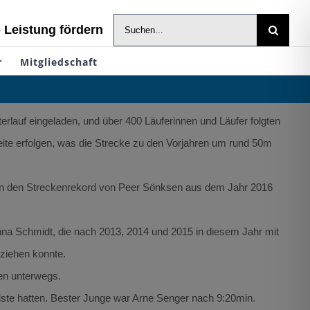
Suche
- Leistung fördern
nach:
r
Mitgliedschaft
lauf eingeladen, und über 400 Läuferinnen und Läufer folgten
te erfolgen, was die Strecke zu den Vorjahren um rund 50m
n an den Streckenrekord von Peer Sönksen aus dem Jahr 2016
 Anna Schmidt, die nach 2013, 2014 und 2015 in diesem Jahr mit
hziehen konnte.
en unterwegs.
lste hatten. Bester Junge war Arne Senger nach 9:20min.