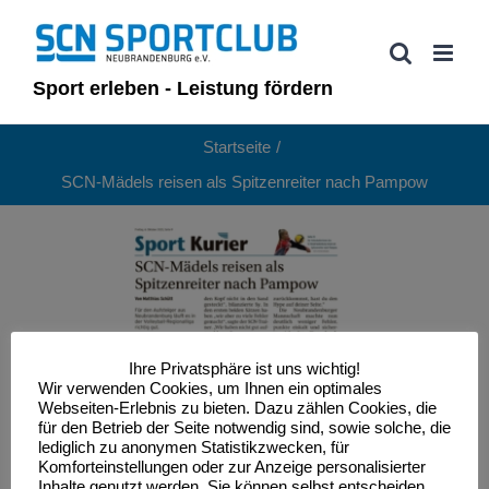
Zum
Inhalt
springen
Sport erleben - Leistung fördern
Startseite
SCN-Mädels reisen als Spitzenreiter nach Pampow
Ihre Privatsphäre ist uns wichtig!
Wir verwenden Cookies, um Ihnen ein optimales
Webseiten-Erlebnis zu bieten. Dazu zählen Cookies, die
für den Betrieb der Seite notwendig sind, sowie solche, die
lediglich zu anonymen Statistikzwecken, für
Komforteinstellungen oder zur Anzeige personalisierter
Inhalte genutzt werden. Sie können selbst entscheiden,