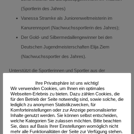
(Sportlerin des Jahres)
Vanessa Stramke als Juniorenweltmeisterin im
Kanurennsport (Nachwuchssportlerin des Jahres);
Der Gold- und Silbermedaillengewinner bei den
Deutschen Jugendmeisterschaften Elija Ziem
(Nachwuchssportler des Jahres).
Unterstützt die Sportlerinnen und Sportler aus der
Leichtathletik mit eurer Stimme. Die Wahl ist bis zum
Ihre Privatsphäre ist uns wichtig!
Wir verwenden Cookies, um Ihnen ein optimales
15.1.2022 möglich.
Webseiten-Erlebnis zu bieten. Dazu zählen Cookies, die
für den Betrieb der Seite notwendig sind, sowie solche, die
lediglich zu anonymen Statistikzwecken, für
Hier geht es zur Webseite:
www.mv-sportlerdesjahres.de
Komforteinstellungen oder zur Anzeige personalisierter
Inhalte genutzt werden. Sie können selbst entscheiden,
—————————————–
welche Kategorien Sie zulassen möchten. Bitte beachten
Sie, dass auf Basis Ihrer Einstellungen womöglich nicht
mehr alle Funktionalitäten der Seite zur Verfügung stehen.