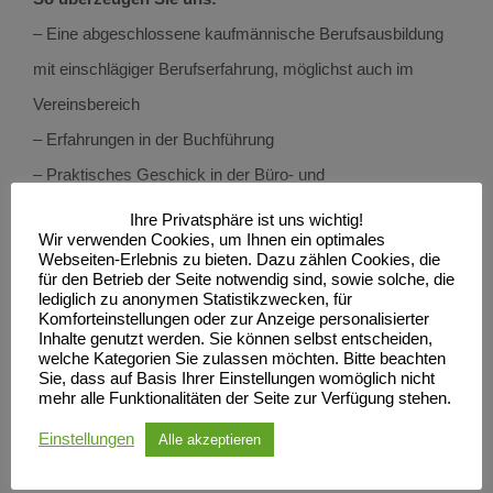
– Eine abgeschlossene kaufmännische Berufsausbildung
mit einschlägiger Berufserfahrung, möglichst auch im
Vereinsbereich
– Erfahrungen in der Buchführung
– Praktisches Geschick in der Büro- und
Veranstaltungsorganisation
Ihre Privatsphäre ist uns wichtig!
Wir verwenden Cookies, um Ihnen ein optimales
Webseiten-Erlebnis zu bieten. Dazu zählen Cookies, die
Außerdem:
für den Betrieb der Seite notwendig sind, sowie solche, die
lediglich zu anonymen Statistikzwecken, für
– Selbstständiges und organisiertes Arbeiten
Komforteinstellungen oder zur Anzeige personalisierter
– Kommunikative, freundliche und offene Art
Inhalte genutzt werden. Sie können selbst entscheiden,
welche Kategorien Sie zulassen möchten. Bitte beachten
– Teamfähigkeit
Sie, dass auf Basis Ihrer Einstellungen womöglich nicht
mehr alle Funktionalitäten der Seite zur Verfügung stehen.
– Gepflegtes Erscheinungsbild und sehr gute
Einstellungen
Alle akzeptieren
Umgangsformen
– Bereitschaft, gelegentlich auch an Wochenenden und