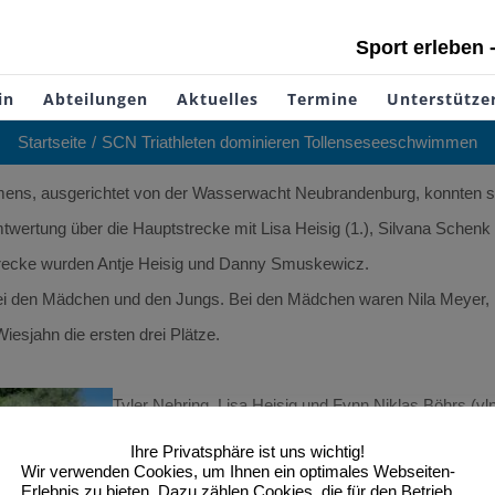
Sport erleben 
in
Abteilungen
Aktuelles
Termine
Unterstütze
Startseite
SCN Triathleten dominieren Tollenseseeschwimmen
ns, ausgerichtet von der Wasserwacht Neubrandenburg, konnten si
twertung über die Hauptstrecke mit Lisa Heisig (1.), Silvana Schenk (
ptstrecke wurden Antje Heisig und Danny Smuskewicz.
i den Mädchen und den Jungs. Bei den Mädchen waren Nila Meyer, 
sjahn die ersten drei Plätze.
Tyler Nehring, Lisa Heisig und Fynn Niklas Böhrs (vln
Ihre Privatsphäre ist uns wichtig!
Wir verwenden Cookies, um Ihnen ein optimales Webseiten-
Erlebnis zu bieten. Dazu zählen Cookies, die für den Betrieb