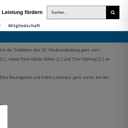
Suche
- Leistung fördern
nach:
r
Mitgliedschaft
ch die Triathleten des SC Neubrandenburg ganz vorn
2.), sowie Fynn Niklas Böhrs (1,) und Tyler Nehring (2.) an
Elsa Baumgarten und Käthe Lewerenz ganz vorne, bei den
r)