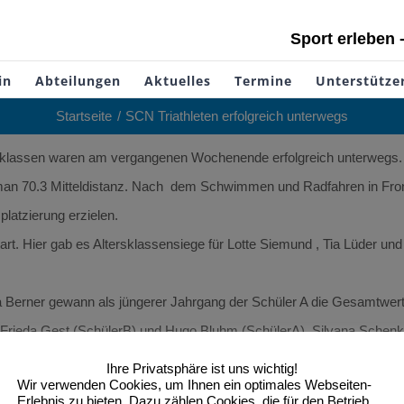
Sport erleben 
in
Abteilungen
Aktuelles
Termine
Unterstütze
Startseite
SCN Triathleten erfolgreich unterwegs
tersklassen waren am vergangenen Wochenende erfolgreich unterwegs.
 Ironman 70.3 Mitteldistanz. Nach dem Schwimmen und Radfahren in F
platzierung erzielen.
art. Hier gab es Altersklassensiege für Lotte Siemund , Tia Lüder un
Nia Berner gewann als jüngerer Jahrgang der Schüler A die Gesamtwe
ieda Gest (SchülerB) und Hugo Bluhm (SchülerA). Silvana Schenk wur
Ihre Privatsphäre ist uns wichtig!
Wir verwenden Cookies, um Ihnen ein optimales Webseiten-
Erlebnis zu bieten. Dazu zählen Cookies, die für den Betrieb