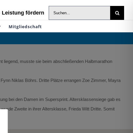
Suche
- Leistung fördern
nach:
r
Mitgliedschaft
ront liegend, musste sie beim abschließenden Halbmarathon
d Fynn Niklas Böhrs. Dritte Plätze errangen Zoe Zimmer, Mayra
rtung bei den Damen im Supersprint. Altersklassensiege gab es
de Zweite in ihrer Altersklasse, Frieda Witt Dritte. Somit