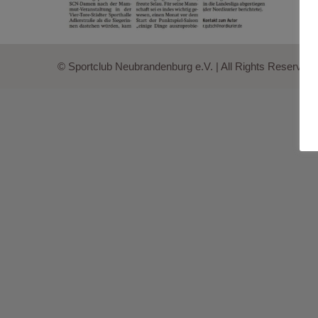
© Sportclub Neubrandenburg e.V. | All Rights Reserved