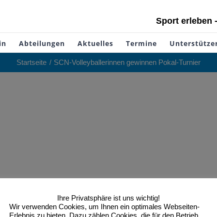
Sport erleben 
in
Abteilungen
Aktuelles
Termine
Unterstütze
Startseite
SCN-Volleyballerinnen gewinnen Pokal-Turnier
Ihre Privatsphäre ist uns wichtig!
Wir verwenden Cookies, um Ihnen ein optimales Webseiten-
Erlebnis zu bieten. Dazu zählen Cookies, die für den Betrieb