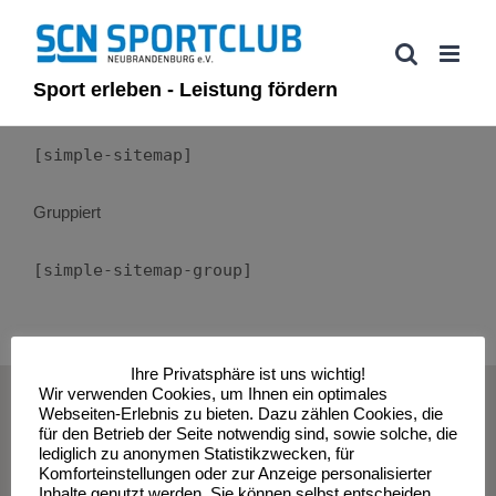
Zum
Inhalt
springen
Sport erleben - Leistung fördern
[simple-sitemap]
Gruppiert
[simple-sitemap-group]
Ihre Privatsphäre ist uns wichtig!
Wir verwenden Cookies, um Ihnen ein optimales
© Sportclub Neubrandenburg e.V. | All Rights Reserved
Webseiten-Erlebnis zu bieten. Dazu zählen Cookies, die
für den Betrieb der Seite notwendig sind, sowie solche, die
lediglich zu anonymen Statistikzwecken, für
Komforteinstellungen oder zur Anzeige personalisierter
Impressum
Datenschutzerklärung
Inhalte genutzt werden. Sie können selbst entscheiden,