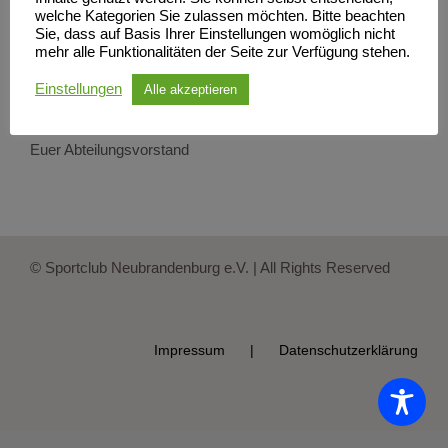
welche Kategorien Sie zulassen möchten. Bitte beachten
Haltet euch also bitte diesen November alleine in Form,
Sie, dass auf Basis Ihrer Einstellungen womöglich nicht
mehr alle Funktionalitäten der Seite zur Verfügung stehen.
damit wir bei der Wiederaufnahme der Saison keinen
Fehlstart hinlegen.
Einstellungen
Alle akzeptieren
Bleibt gesund und fit!
Euer Abteilungsvorstand
© Sportclub Neubrandenburg e.V. | All Rights Reserved
Impressum
Datenschutzerklärung