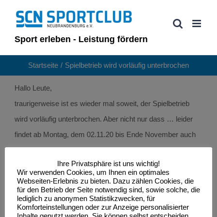
Zum
Inhalt
springen
Sport erleben - Leistung fördern
Startseite
Spielbetrieb wird vorläufig unterbrochen
Hallo Leute,
traurigerweise ist es wieder mal soweit, der Spielbetrieb
wird vorläufig unterbrochen. Aber nicht nur dass … leider
findet ab Montag, dem 02.11.20 bis Ende November auch
kein Training mehr statt. Wir hoffen aber alle, dass im
Ihre Privatsphäre ist uns wichtig!
Dezember die Saison weiter geht.
Wir verwenden Cookies, um Ihnen ein optimales
Der Landesspielausschuss berät in Zusammenarbeit mit
Webseiten-Erlebnis zu bieten. Dazu zählen Cookies, die
für den Betrieb der Seite notwendig sind, sowie solche, die
den Vereinen über den weiteren Verlauf der Saison und teilt
lediglich zu anonymen Statistikzwecken, für
Komforteinstellungen oder zur Anzeige personalisierter
uns die Beschlüsse dann zeitnah mit.
Inhalte genutzt werden. Sie können selbst entscheiden,