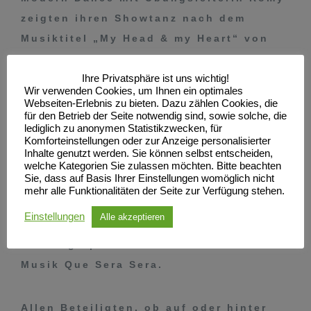
zeigten ihren Showtanz nach dem
Musiktitel „My Head & my Heart“ von
Awa Max.
Ihre Privatsphäre ist uns wichtig!
Wir verwenden Cookies, um Ihnen ein optimales
. Die Zuschauer konnten dann die
Webseiten-Erlebnis zu bieten. Dazu zählen Cookies, die
für den Betrieb der Seite notwendig sind, sowie solche, die
Lateintänze Cha-Cha-Cha, Rumba und
lediglich zu anonymen Statistikzwecken, für
Komforteinstellungen oder zur Anzeige personalisierter
Jive sowie eine Samba bewundern.
Inhalte genutzt werden. Sie können selbst entscheiden,
welche Kategorien Sie zulassen möchten. Bitte beachten
Sie, dass auf Basis Ihrer Einstellungen womöglich nicht
Zum Abschluss unseres Auftritts
mehr alle Funktionalitäten der Seite zur Verfügung stehen.
tanzten die Hobbytänzerinnen &
Einstellungen
Alle akzeptieren
Hobbyänzer eine Wiener Walzer
Choreographie nach der bekannten
Musik Que Sera Sera.
Allen Beteiligten, ob auf oder hinter