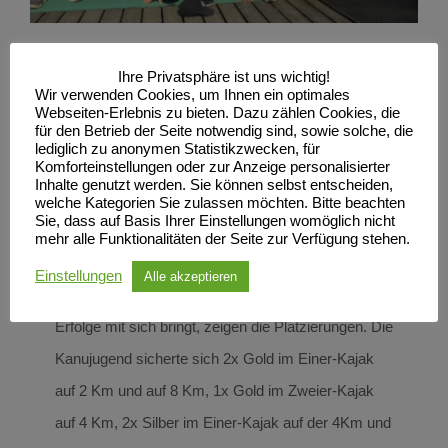
Die SCN Kanujugend beweist
Ihre Privatsphäre ist uns wichtig!
Wir verwenden Cookies, um Ihnen ein optimales
sich beim Blauen Band der
Webseiten-Erlebnis zu bieten. Dazu zählen Cookies, die
Warnow 2018
für den Betrieb der Seite notwendig sind, sowie solche, die
lediglich zu anonymen Statistikzwecken, für
Am 05.05.2018 hat sich unsere SCN Kanujugend
Komforteinstellungen oder zur Anzeige personalisierter
Inhalte genutzt werden. Sie können selbst entscheiden,
zum zweiten Mal beim Blauen Band der Warnow
welche Kategorien Sie zulassen möchten. Bitte beachten
Sie, dass auf Basis Ihrer Einstellungen womöglich nicht
bewiesen. In diesem Jahr haben 11 SCN- Sportler
mehr alle Funktionalitäten der Seite zur Verfügung stehen.
an dem Wettkampf teilgenommen. Dass unser
Einstellungen
Alle akzeptieren
Training nicht nur Spaß macht, sondern ebenso
Erfolge mit sich bringt, zeigen die Platzierungen. Die
Kanujugend sicherte sich 2x Gold im Einer-Kajak
auf 2 Km und auf 8 Km, 1x Gold im Zweier-Kajak
auf 4 Km, 2x Silber im Einer-Kajak auf der 4Km und