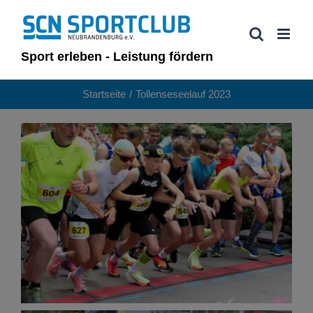
Zum
Inhalt
springen
Sport erleben - Leistung fördern
Startseite
Tollenseseelauf 2023