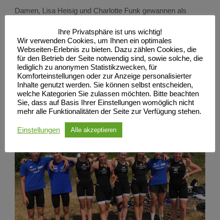
Damen, Lisa Heisig und Charlotte Funk gewannen als
Zweierteam die Staffelwertung.
Ihre Privatsphäre ist uns wichtig!
Wir verwenden Cookies, um Ihnen ein optimales
Die Nachwuchsathleten aus Dierhagen und Leipzig treffen
Webseiten-Erlebnis zu bieten. Dazu zählen Cookies, die
sich ab heute in Grimma, um sich dort den letzten Schliff
für den Betrieb der Seite notwendig sind, sowie solche, die
lediglich zu anonymen Statistikzwecken, für
für die Deutsche Meisterschaft in 14 Tagen in Schongau zu
Komforteinstellungen oder zur Anzeige personalisierter
Inhalte genutzt werden. Sie können selbst entscheiden,
holen.
welche Kategorien Sie zulassen möchten. Bitte beachten
Sie, dass auf Basis Ihrer Einstellungen womöglich nicht
Galerie
mehr alle Funktionalitäten der Seite zur Verfügung stehen.
Einstellungen
Alle akzeptieren