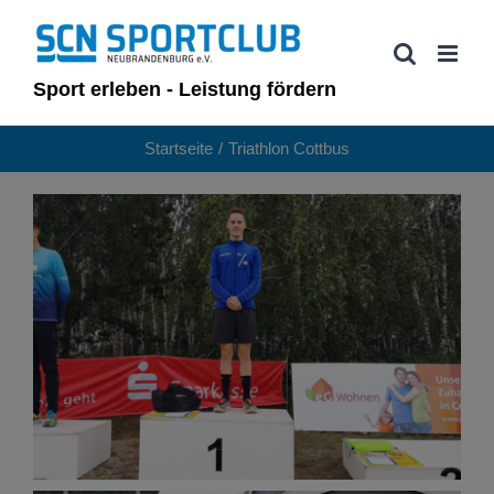
Zum
Inhalt
springen
Sport erleben - Leistung fördern
Startseite
Triathlon Cottbus