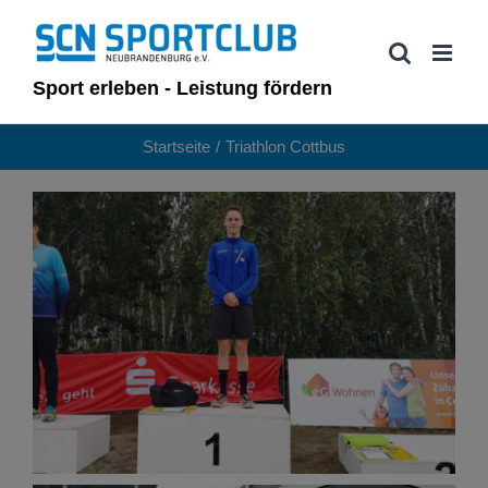
Zum
Inhalt
springen
Sport erleben - Leistung fördern
Startseite
Triathlon Cottbus