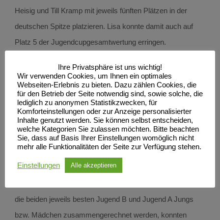
Heisig und Till Kramp mit jeweils fünften Plätzen in der
deutschen Spitze platzieren. Lisa konnte damit auch auf
Platz 5 der Jugendcupgesamtwertung erringen.
Knapp die Top10 verpassten Charlotte Funk und Emilia
Ihre Privatsphäre ist uns wichtig!
Dimmer, die auf den Plätzen 11 und 12 einkamen. Ebenfalls
Wir verwenden Cookies, um Ihnen ein optimales
Webseiten-Erlebnis zu bieten. Dazu zählen Cookies, die
ein gutes Resultat erzielte Yoram Hübl, der als 14. das Ziel
für den Betrieb der Seite notwendig sind, sowie solche, die
lediglich zu anonymen Statistikzwecken, für
erreichte.
Komforteinstellungen oder zur Anzeige personalisierter
Mehr mit den Bedingungen zu kämpfen hatten Nele
Inhalte genutzt werden. Sie können selbst entscheiden,
welche Kategorien Sie zulassen möchten. Bitte beachten
Zimmer auf 20, Chris Marvin Scheffler auf 30, Pepe
Sie, dass auf Basis Ihrer Einstellungen womöglich nicht
mehr alle Funktionalitäten der Seite zur Verfügung stehen.
Raasch auf 42, sowie in der höheren Altersklasse
Einstellungen
Alle akzeptieren
Natascha Duske auf 12 und Lea Klinkenberg auf Platz 17.
In der Mannschaftswertung des Deutschlandcups, in der
die beiden jeweils besten Jugend B und Jugend A Jungs
bzw. Mädchen zusammengerechnet werden, konnten