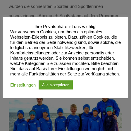
wurden die schnellsten Sportler und Sportlerinnen
ausgezeichnet. Aber auch Spaß stand auf dem Programm,
bei einer Nachtwanderung zum Strand, oder der
Ihre Privatsphäre ist uns wichtig!
Wir verwenden Cookies, um Ihnen ein optimales
Kinderdisko. Am letzten Tag mussten sogar die Eltern für
Webseiten-Erlebnis zu bieten. Dazu zählen Cookies, die
für den Betrieb der Seite notwendig sind, sowie solche, die
eine gemeinsame Sporteinheit am Strand mit ran.
lediglich zu anonymen Statistikzwecken, für
Alle waren sich am Ende einig: Das nächste Trainingslager
Komforteinstellungen oder zur Anzeige personalisierter
Inhalte genutzt werden. Sie können selbst entscheiden,
kann kommen!
welche Kategorien Sie zulassen möchten. Bitte beachten
Sie, dass auf Basis Ihrer Einstellungen womöglich nicht
mehr alle Funktionalitäten der Seite zur Verfügung stehen.
Bilder in der Galerie
Einstellungen
Alle akzeptieren