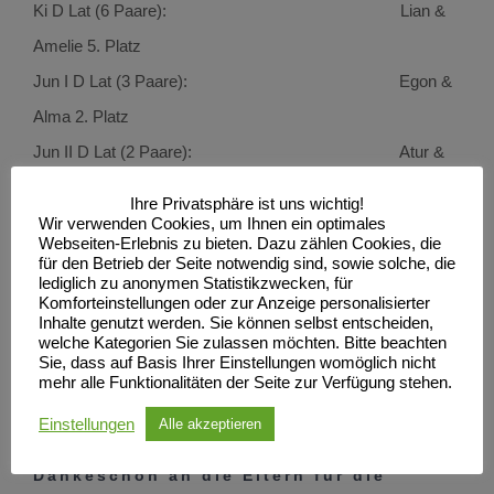
Ki D Lat (6 Paare): Lian &
Amelie 5. Platz
Jun I D Lat (3 Paare): Egon &
Alma 2. Platz
Jun II D Lat (2 Paare): Atur &
Romy 1. Platz
Ihre Privatsphäre ist uns wichtig!
Egon &
Wir verwenden Cookies, um Ihnen ein optimales
Webseiten-Erlebnis zu bieten. Dazu zählen Cookies, die
Alma 2. Platz
für den Betrieb der Seite notwendig sind, sowie solche, die
lediglich zu anonymen Statistikzwecken, für
Jugend D (2Paare): Atur &
Komforteinstellungen oder zur Anzeige personalisierter
Inhalte genutzt werden. Sie können selbst entscheiden,
Romy 2. Platz
welche Kategorien Sie zulassen möchten. Bitte beachten
Sie, dass auf Basis Ihrer Einstellungen womöglich nicht
mehr alle Funktionalitäten der Seite zur Verfügung stehen.
Wir sind stolz auf unsere Paare und
gratulieren herzlich.
Einstellungen
Alle akzeptieren
Dankeschön an die Eltern für die