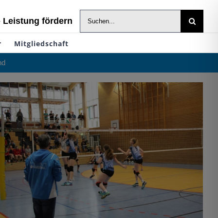
Suche
- Leistung fördern
nach:
r
Mitgliedschaft
nd