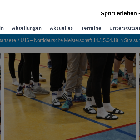
Sport erleben 
in
Abteilungen
Aktuelles
Termine
Unterstütze
tartseite
U16 – Norddeutsche Meisterschaft 14./15.04.18 in Stralsu