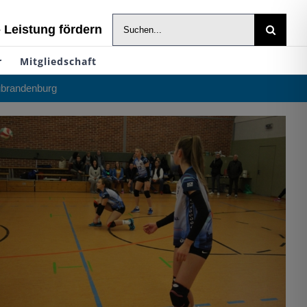
Suche
- Leistung fördern
nach:
r
Mitgliedschaft
eubrandenburg