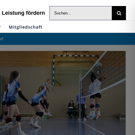
Suche
- Leistung fördern
nach:
r
Mitgliedschaft
rf