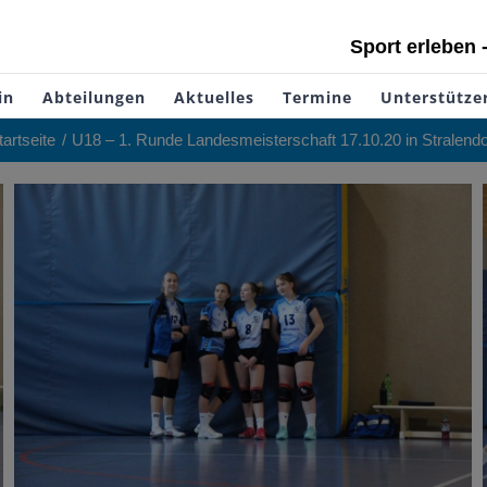
Sport erleben 
in
Abteilungen
Aktuelles
Termine
Unterstütze
tartseite
U18 – 1. Runde Landesmeisterschaft 17.10.20 in Stralendo