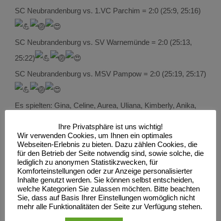
SC Neubrandenburg vs. 1.VC Parchim = 2:0 (25:9, 25:16)
SC Neubrandenburg vs. SV Warnemünde = 2:0 (25:13,
25:22)
SC Neubrandenburg vs. MSV Pampow = 2:0 (25:19, 25:17)
Es spielten: Gina, Celine, Aurea, Uliana, Kimberly, Anika,
Maxi, Charlotte, Nele, Mirea
Ihre Privatsphäre ist uns wichtig!
Wir verwenden Cookies, um Ihnen ein optimales
Webseiten-Erlebnis zu bieten. Dazu zählen Cookies, die
für den Betrieb der Seite notwendig sind, sowie solche, die
lediglich zu anonymen Statistikzwecken, für
Komforteinstellungen oder zur Anzeige personalisierter
Inhalte genutzt werden. Sie können selbst entscheiden,
welche Kategorien Sie zulassen möchten. Bitte beachten
Sie, dass auf Basis Ihrer Einstellungen womöglich nicht
mehr alle Funktionalitäten der Seite zur Verfügung stehen.