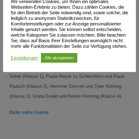
Wir verwenden Cookies, um Ihnen ein optimales
Klassen, die genau 100 Schüler an die Startlinie stellten.
Webseiten-Erlebnis zu bieten. Dazu zählen Cookies, die
für den Betrieb der Seite notwendig sind, sowie solche, die
Wie immer waren alle Kinder mit Feuereifer dabei und es
lediglich zu anonymen Statistikzwecken, für
Komforteinstellungen oder zur Anzeige personalisierter
wurde überall um jeden Platz gekämpft.
Inhalte genutzt werden. Sie können selbst entscheiden,
welche Kategorien Sie zulassen möchten. Bitte beachten
Die meisten Schüler kamen an diesem Tag von der
Sie, dass auf Basis Ihrer Einstellungen womöglich nicht
Neubrandenburger Grundschule Süd, die leistungsstärkste
mehr alle Funktionalitäten der Seite zur Verfügung stehen.
Schule war die Neubrandenburger Grundschule West.
Einstellungen
Alle akzeptieren
Die Sieger des Tages hießen: Kim Hoffmann und Toni
Seher (Klasse 1), Paula Meyer zu Schlochtern und Paulo
Raasch (Klasse 2), Hermine Tomzek und Tyler Nehring
(Klasse 3), Greta Ewald und Renke Henning (Klasse 4).
Bilder siehe Galerie