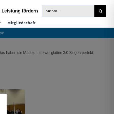
Suche
- Leistung fördern
nach:
r
Mitgliedschaft
sse
as haben die Mädels mit zwei glatten 3:0 Siegen perfekt