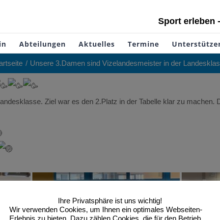
Sport erleben 
in
Abteilungen
Aktuelles
Termine
Unterstütze
artseite
Unsere 3.Damen sind Vizelandesmeister in der Landeskla
ndesklasse. Ziel war es den 2.Platz in der Tabelle klar zu machen. D
Ihre Privatsphäre ist uns wichtig!
Wir verwenden Cookies, um Ihnen ein optimales Webseiten-
Erlebnis zu bieten. Dazu zählen Cookies, die für den Betrieb