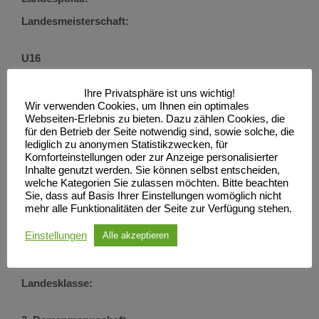
Landesmeisterschaft:
U16
Landespokal:
Ihre Privatsphäre ist uns wichtig!
Landesmeisterschaft:
Wir verwenden Cookies, um Ihnen ein optimales
Webseiten-Erlebnis zu bieten. Dazu zählen Cookies, die
für den Betrieb der Seite notwendig sind, sowie solche, die
U18
lediglich zu anonymen Statistikzwecken, für
Komforteinstellungen oder zur Anzeige personalisierter
Landesmeisterschaft:
Inhalte genutzt werden. Sie können selbst entscheiden,
welche Kategorien Sie zulassen möchten. Bitte beachten
Sie, dass auf Basis Ihrer Einstellungen womöglich nicht
U
20
mehr alle Funktionalitäten der Seite zur Verfügung stehen.
Landesmeisterschaft:
Einstellungen
Alle akzeptieren
3. Damenmannschaft
Landesklasse: