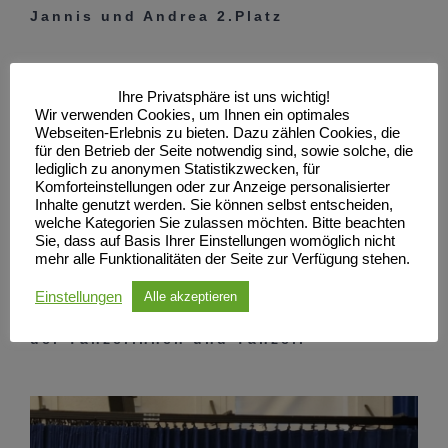
Jannis und Andrea 2.Platz
Paartanz Latein (9 Paare):
Ihre Privatsphäre ist uns wichtig!
Wir verwenden Cookies, um Ihnen ein optimales
Jannis und Andrea 1.Platz
Webseiten-Erlebnis zu bieten. Dazu zählen Cookies, die
für den Betrieb der Seite notwendig sind, sowie solche, die
lediglich zu anonymen Statistikzwecken, für
Wir sind stolz und sehr zufrieden mit
Komforteinstellungen oder zur Anzeige personalisierter
den Ergebnissen und gratulieren den
Inhalte genutzt werden. Sie können selbst entscheiden,
welche Kategorien Sie zulassen möchten. Bitte beachten
Tänzer*innen und bedanken uns bei
Sie, dass auf Basis Ihrer Einstellungen womöglich nicht
den Eltern für die Begleitung und bei
mehr alle Funktionalitäten der Seite zur Verfügung stehen.
den Trainern Patrick Lewke und
Einstellungen
Alle akzeptieren
Alexander Diemke für die Vorbereitung
der Tänzerinnen und Tänzer.