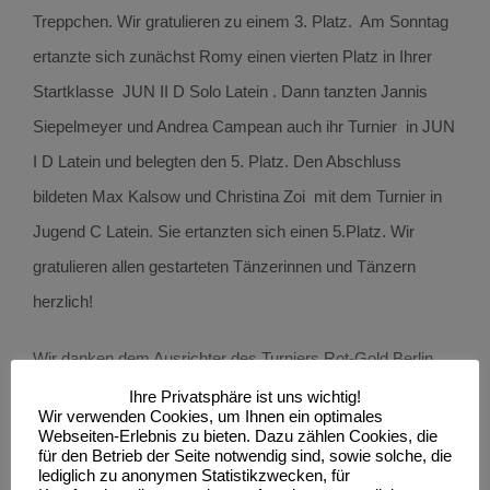
Treppchen. Wir gratulieren zu einem 3. Platz. Am Sonntag
ertanzte sich zunächst Romy einen vierten Platz in Ihrer
Startklasse JUN II D Solo Latein . Dann tanzten Jannis
Siepelmeyer und Andrea Campean auch ihr Turnier in JUN
I D Latein und belegten den 5. Platz. Den Abschluss
bildeten Max Kalsow und Christina Zoi mit dem Turnier in
Jugend C Latein. Sie ertanzten sich einen 5.Platz. Wir
gratulieren allen gestarteten Tänzerinnen und Tänzern
herzlich!
Wir danken dem Ausrichter des Turniers Rot-Gold Berlin
e.V. , unseren Tänzerinnen und Tänzern mit Ihren Eltern
Ihre Privatsphäre ist uns wichtig!
Wir verwenden Cookies, um Ihnen ein optimales
und natürlich unseren Trainern Patrick Lewke und
Webseiten-Erlebnis zu bieten. Dazu zählen Cookies, die
für den Betrieb der Seite notwendig sind, sowie solche, die
Alexander Diemke.
lediglich zu anonymen Statistikzwecken, für