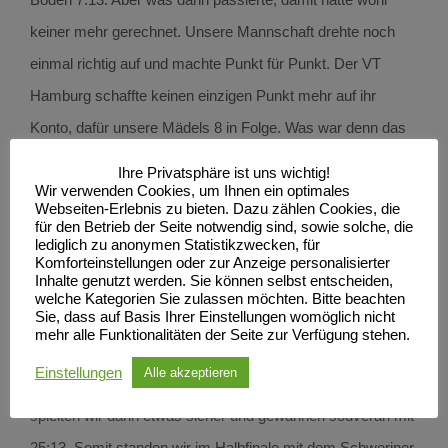
keiner mehr gerechnet. Unsere Mannschaft drehte noch
einmal richtig auf und machte Punkt für Punkt. Der VT
Hamburg schaffte keinen einzigen Punkt mehr auf ihr
Konto, dafür unsere Mädels 8 in Folge. Was war denn das
für ein Hammer Spiel mit Satzgewinn 15:13. Nach dem
Ihre Privatsphäre ist uns wichtig!
ersten aufregenden Tag belegten wir in der Vorrunde den 2.
Wir verwenden Cookies, um Ihnen ein optimales
Webseiten-Erlebnis zu bieten. Dazu zählen Cookies, die
Platz in unserer Gruppe. Somit stand auch gleich unser
für den Betrieb der Seite notwendig sind, sowie solche, die
lediglich zu anonymen Statistikzwecken, für
Gegner fest für das erste Spiel am zweiten Tag, der
Komforteinstellungen oder zur Anzeige personalisierter
Inhalte genutzt werden. Sie können selbst entscheiden,
Gruppendritte der anderen Staffel, der HT Barmbeck-
welche Kategorien Sie zulassen möchten. Bitte beachten
Sie, dass auf Basis Ihrer Einstellungen womöglich nicht
Uhlenhorst. Also neuer Tag neues Glück. Im ersten Satz
mehr alle Funktionalitäten der Seite zur Verfügung stehen.
starteten wir noch etwas verhalten und daher war dieser
Einstellungen
Alle akzeptieren
noch hart umkämpft mit 25:22. Jedoch im zweiten Satz
spielten wir dann etwas sicher und gewannen souverän mit
25:13. Somit standen wir im Halbfinale mit dem Schweriner