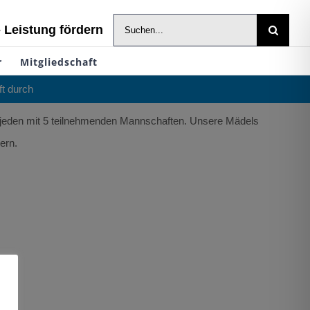
Suche
- Leistung fördern
nach:
r
Mitgliedschaft
ft durch
n jeden mit 5 teilnehmenden Mannschaften. Unsere Mädels
ern.