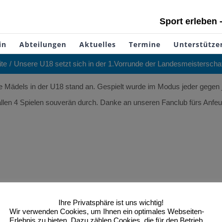
Sport erleben 
in
Abteilungen
Aktuelles
Termine
Unterstütze
ite
Unsere U18 setzt sich in der 1.Vorrunde der Landesmeisterscha
re Mädels in der U18 stand an. Gespielt wurde im Modus jeder gege
 allen 4 Spielen souverän durch. Danke an unseren Fanclub fürs Anfeu
swald statt. Bis dahin heißt es weiterhin Gas gegeben im Training.
Ihre Privatsphäre ist uns wichtig!
Wir verwenden Cookies, um Ihnen ein optimales Webseiten-
Erlebnis zu bieten. Dazu zählen Cookies, die für den Betrieb