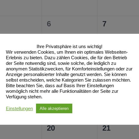
0
0
6
7
ranstaltungen,
Veranstaltungen,
Veranstal
Ihre Privatsphäre ist uns wichtig!
Wir verwenden Cookies, um Ihnen ein optimales Webseiten-
Erlebnis zu bieten. Dazu zählen Cookies, die für den Betrieb
der Seite notwendig sind, sowie solche, die lediglich zu
anonymen Statistikzwecken, für Komforteinstellungen oder zur
0
0
13
14
Anzeige personalisierter Inhalte genutzt werden. Sie können
selbst entscheiden, welche Kategorien Sie zulassen möchten.
ranstaltungen,
Veranstaltungen,
Veranstal
Bitte beachten Sie, dass auf Basis Ihrer Einstellungen
womöglich nicht mehr alle Funktionalitäten der Seite zur
Verfügung stehen.
Einstellungen
Alle akzeptieren
0
0
20
21
ranstaltungen,
Veranstaltungen,
Veranstal