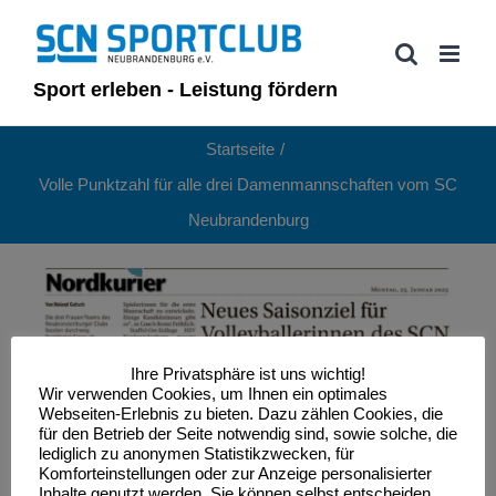
Zum
Inhalt
springen
Sport erleben - Leistung fördern
Startseite
Volle Punktzahl für alle drei Damenmannschaften vom SC
Neubrandenburg
Ihre Privatsphäre ist uns wichtig!
Wir verwenden Cookies, um Ihnen ein optimales
Webseiten-Erlebnis zu bieten. Dazu zählen Cookies, die
für den Betrieb der Seite notwendig sind, sowie solche, die
lediglich zu anonymen Statistikzwecken, für
Komforteinstellungen oder zur Anzeige personalisierter
Inhalte genutzt werden. Sie können selbst entscheiden,