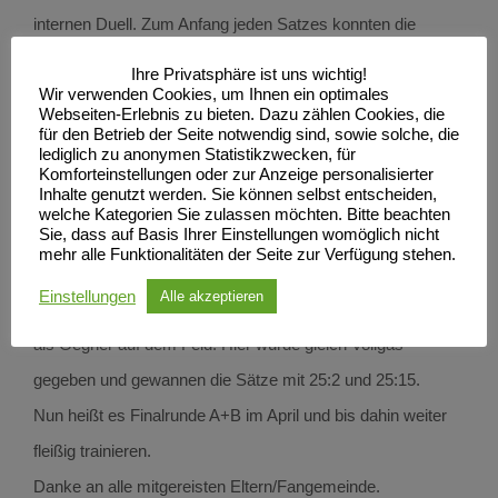
internen Duell. Zum Anfang jeden Satzes konnten die
„Kleinen“ die „Großen“ ärgern und mithalten. Dann waren
Ihre Privatsphäre ist uns wichtig!
die Fehler wieder da und die erste Mannschaft gewann
Wir verwenden Cookies, um Ihnen ein optimales
Webseiten-Erlebnis zu bieten. Dazu zählen Cookies, die
schließlich mit 2:0.
für den Betrieb der Seite notwendig sind, sowie solche, die
lediglich zu anonymen Statistikzwecken, für
Jetzt standen die Platzierungen an und es wurde auf allen
Komforteinstellungen oder zur Anzeige personalisierter
Inhalte genutzt werden. Sie können selbst entscheiden,
drei Feldern gespielt. Der SCN 2 hatte HSG UNI Rostock
welche Kategorien Sie zulassen möchten. Bitte beachten
Sie, dass auf Basis Ihrer Einstellungen womöglich nicht
als Gegner. Das ließen die Mädels sich nun nicht nehmen
mehr alle Funktionalitäten der Seite zur Verfügung stehen.
und gewannen locker mit 2:0. Der SCN 1 hatte den SV
Einstellungen
Alle akzeptieren
Warnemünde 1, dem Gruppenersten der anderen Staffel,
als Gegner auf dem Feld. Hier wurde gleich Vollgas
gegeben und gewannen die Sätze mit 25:2 und 25:15.
Nun heißt es Finalrunde A+B im April und bis dahin weiter
fleißig trainieren.
Danke an alle mitgereisten Eltern/Fangemeinde.