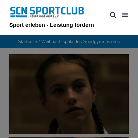
Zum
Inhalt
springen
Sport erleben - Leistung fördern
Startseite
Weihnachtsgala des Sportgymnasiums