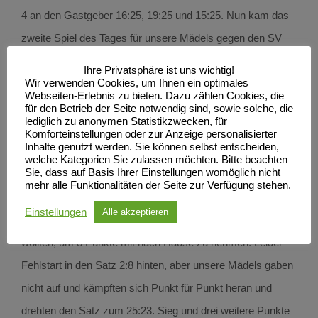
4 an den Gastgeber 16:25, 19:25 und 15:25. Nun kam das
zweite Spiel des Tages für unsere Mädels gegen den SV
Einheit Schwerin. Hoch motiviert starteten unsere Mädels
Ihre Privatsphäre ist uns wichtig!
und holten sich die ersten beiden Sätze 25:20 und 25:21.
Wir verwenden Cookies, um Ihnen ein optimales
Webseiten-Erlebnis zu bieten. Dazu zählen Cookies, die
Somit war schon der erste Punkt gesichert. Den dritten
für den Betrieb der Seite notwendig sind, sowie solche, die
lediglich zu anonymen Statistikzwecken, für
Satz begannen wir eigentlich sehr gut 3:0 Führung, aber zur
Komforteinstellungen oder zur Anzeige personalisierter
Inhalte genutzt werden. Sie können selbst entscheiden,
Mitte des Satzes lagen wir dann schon deutlich mit 8:16
welche Kategorien Sie zulassen möchten. Bitte beachten
Sie, dass auf Basis Ihrer Einstellungen womöglich nicht
hinten. Wir kämpften uns noch einmal bis zum 15:16 heran,
mehr alle Funktionalitäten der Seite zur Verfügung stehen.
aber es reichte leider nicht bis zum Ende 18:25. Auf ging es
Einstellungen
Alle akzeptieren
in den vierten Satz, den unsere Mädels unbedingt gewinnen
wollten, um 3 Punkte mit nach Hause zu nehmen. Leider
Fehlstart in den Satz 2:8 hinten, aber unsere Mädels gaben
nicht auf und kämpften sich Punkt für Punkt heran und
drehten den Satz zum 25:23. Sieg und drei weitere Punkte