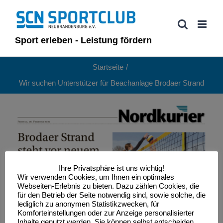
Zum
Inhalt
springen
Sport erleben - Leistung fördern
Startseite
Wir suchen Unterstützer für Beachanlage Brodaer Strand
Ihre Privatsphäre ist uns wichtig!
Wir verwenden Cookies, um Ihnen ein optimales
Webseiten-Erlebnis zu bieten. Dazu zählen Cookies, die
für den Betrieb der Seite notwendig sind, sowie solche, die
lediglich zu anonymen Statistikzwecken, für
Komforteinstellungen oder zur Anzeige personalisierter
Inhalte genutzt werden. Sie können selbst entscheiden,